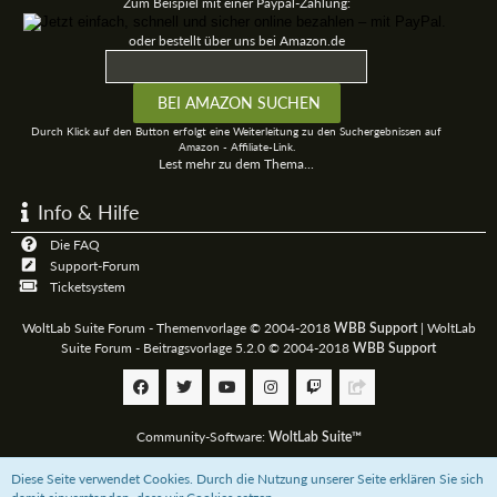
Zum Beispiel mit einer Paypal-Zahlung:
oder bestellt über uns bei Amazon.de
Durch Klick auf den Button erfolgt eine Weiterleitung zu den Suchergebnissen auf
Amazon - Affiliate-Link.
Lest mehr zu dem Thema...
Info & Hilfe
Die FAQ
Support-Forum
Ticketsystem
WoltLab Suite Forum - Themenvorlage © 2004-2018
|
WoltLab
WBB Support
Suite Forum - Beitragsvorlage 5.2.0 © 2004-2018
WBB Support
Community-Software:
WoltLab Suite™
Diese Seite verwendet Cookies. Durch die Nutzung unserer Seite erklären Sie sich
Unterstützt das 3D-Board mit einer
Paypal-Zahlung
oder bestellt über uns bei