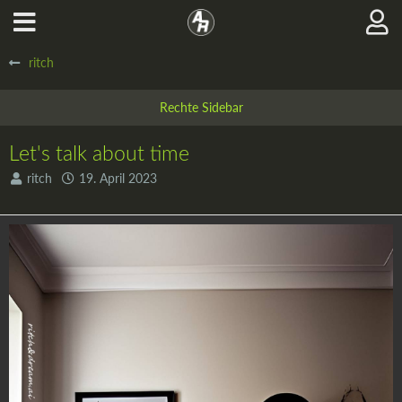
ritch
Let's talk about time
ritch
19. April 2023