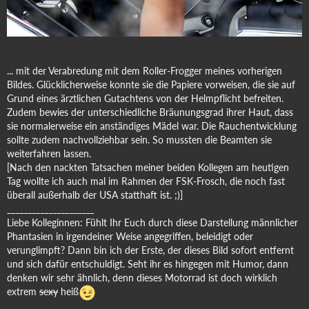
... mit der Verabredung mit dem Roller-Frogger meines vorherigen
Bildes. Glücklicherweise konnte sie die Papiere vorweisen, die sie auf
Grund eines ärztlichen Gutachtens von der Helmpflicht befreiten.
Zudem bewies der unterschiedliche Bräunungsgrad ihrer Haut, dass
sie normalerweise ein anständiges Mädel war. Die Rauchentwicklung
sollte zudem nachvollziehbar sein. So mussten die Beamten sie
weiterfahren lassen.
[Nach den nackten Tatsachen meiner beiden Kollegen am heutigen
Tag wollte ich auch mal im Rahmen der FSK-Frosch, die noch fast
überall außerhalb der USA statthaft ist. ;)]
_____________________
Liebe Kolleginnen: Fühlt Ihr Euch durch diese Darstellung männlicher
Phantasien in irgendeiner Weise angegriffen, beleidigt oder
verunglimpft? Dann bin ich der Erste, der dieses Bild sofort entfernt
und sich dafür entschuldigt. Seht ihr es hingegen mit Humor, dann
denken wir sehr ähnlich, denn dieses Motorrad ist doch wirklich
extrem
sexy
heiß