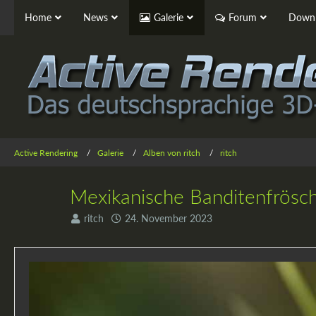
Home
News
Galerie
Forum
Downl
Active Rendering
Galerie
Alben von ritch
ritch
Mexikanische Banditenfrösc
ritch
24. November 2023