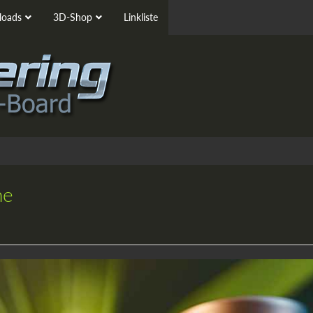
oads
3D-Shop
Linkliste
he