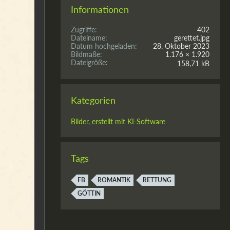
Informationen
Zugriffe
402
Dateiname
gerettet.jpg
Datum hochgeladen
28. Oktober 2023
Bildmaße
1.176 × 1.920
Dateigröße
158,71 kB
Kategorien
Bilder, erstellt mit KI-Software
Tags
FB
ROMANTIK
RETTUNG
GÖTTIN