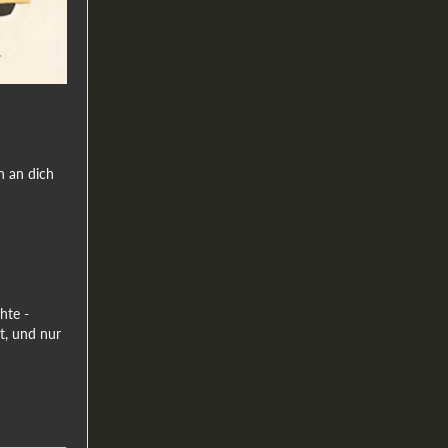
h an dich
hte -
t, und nur