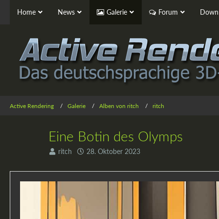
Home
News
Galerie
Forum
Downl
Active Rendering
Galerie
Alben von ritch
ritch
Eine Botin des Olymps
ritch
28. Oktober 2023