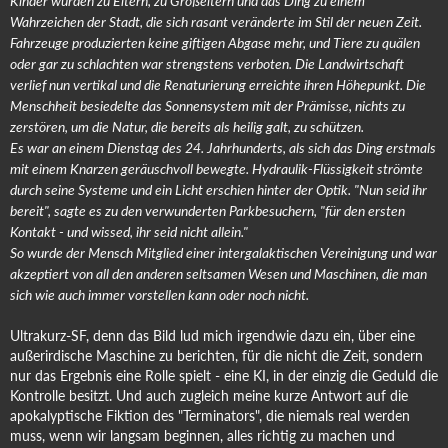
Kinder wurden zu Eltern, zu Großeltern und das Ding zu einem
Wahrzeichen der Stadt, die sich rasant veränderte im Stil der neuen Zeit.
Fahrzeuge produzierten keine giftigen Abgase mehr, und Tiere zu quälen
oder gar zu schlachten war strengstens verboten. Die Landwirtschaft
verlief nun vertikal und die Renaturierung erreichte ihren Höhepunkt. Die
Menschheit besiedelte das Sonnensystem mit der Prämisse, nichts zu
zerstören, um die Natur, die bereits als heilig galt, zu schützen.
Es war an einem Dienstag des 24. Jahrhunderts, als sich das Ding erstmals
mit einem Knarzen geräuschvoll bewegte. Hydraulik-Flüssigkeit strömte
durch seine Systeme und ein Licht erschien hinter der Optik. "Nun seid ihr
bereit", sagte es zu den verwunderten Parkbesuchern, "für den ersten
Kontakt - und wissed, ihr seid nicht allein."
So wurde der Mensch Mitglied einer intergalaktischen Vereinigung und war
akzeptiert von all den anderen seltsamen Wesen und Maschinen, die man
sich wie auch immer vorstellen kann oder noch nicht.
Ultrakurz-SF, denn das Bild lud mich irgendwie dazu ein, über eine
außerirdische Maschine zu berichten, für die nicht die Zeit, sondern
nur das Ergebnis eine Rolle spielt - eine KI, in der einzig die Geduld die
Kontrolle besitzt. Und auch zugleich meine kurze Antwort auf die
apokalyptische Fiktion des "Terminators", die niemals real werden
muss, wenn wir langsam beginnen, alles richtig zu machen und