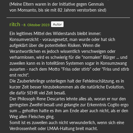
(Meine Eltern waren in der Initiative gegen Genmais
von Monsanto, bis sie mit 82 Jahren verstorben sind)
ritch
Autor
8. Oktober 2023
Ein legitimes Mittel des Widerstands bleibt immer:
Konsumverzicht - vorausgesetzt, man wurde oder hat sich
aufgeklärt über die potentiellen Risiken. Wenn die
Verantwortlichen es jedoch wissentlich verschweigen oder
verharmlosen, wird es schwierig für die "normalen" Bürger ... und
zuweilen kann es in totelitären Systemen sogar in Konsumzwang
ausarten - nach dem Motto "Friss oder stirb" oder "Friss und stirb
erst recht".
Die Zauberlehrlinge unterliegen halt der Fehleinschätzung, es in
kurzer Zeit besser hinzubekommen als die natürliche Evolution,
die dafür SEHR viel Zeit besaß.
Der Philosoph Rene Descartes lehnte alles ab, woran er nur den
geringsten Zweifel besaß und gelangte zur Erkenntnis Cogito ergo
sum ... geholfen hatte es ihm am Ende aber auch nicht, als er den
Weg allen Fleisches ging.
Somit ist es zuweilen auch nicht verwunderlich, wenn sich eine
Verdrossenheit oder LMAA-Haltung breit macht.