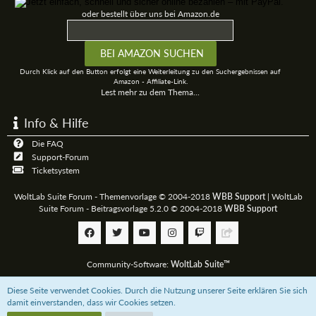
oder bestellt über uns bei Amazon.de
Durch Klick auf den Button erfolgt eine Weiterleitung zu den Suchergebnissen auf
Amazon - Affiliate-Link.
Lest mehr zu dem Thema...
Info & Hilfe
Die FAQ
Support-Forum
Ticketsystem
WoltLab Suite Forum - Themenvorlage © 2004-2018
WBB Support
|
WoltLab
Suite Forum - Beitragsvorlage 5.2.0 © 2004-2018
WBB Support
Community-Software:
WoltLab Suite™
Diese Seite verwendet Cookies. Durch die Nutzung unserer Seite erklären Sie sich
Unterstützt das 3D-Board mit einer
Paypal-Zahlung
oder bestellt über uns bei
damit einverstanden, dass wir Cookies setzen.
Amazon.de