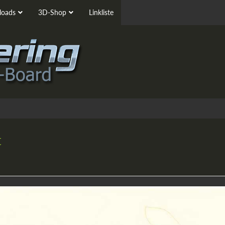
oads
3D-Shop
Linkliste
t