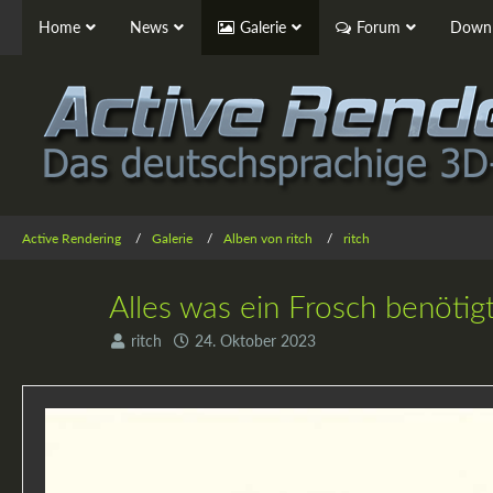
Home
News
Galerie
Forum
Downl
Active Rendering
Galerie
Alben von ritch
ritch
Alles was ein Frosch benötig
ritch
24. Oktober 2023