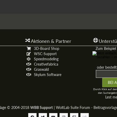
Aktionen & Partner
Unterstü
3D-Board Shop
Zum Beispiel 
WSC-Support
Speedmodeling
Creativefabrica
oder bestell
Graswald
Skylum Software
Durch Klick auf den
den Suchergebni
Lest m
rlage © 2004-2018
|
WoltLab Suite Forum - Beitragsvorla
WBB Support