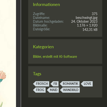
Informationen
Zugriffe
375
Dateiname
beschwingt.jpg
Datum hochgeladen
24. Oktober 2023
Bildmaße
1.176 × 1.920
Dateigröße
142,31 kB
Kategorien
Bilder, erstellt mit KI-Software
Tags
FROSCH
FB
ROMANTIK
LOVE
FROG
MAID
WANDBILD