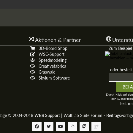
Aktionen & Partner
Unterstü
3D-Board Shop
Zum Beispiel 
WSC-Support
Speedmodeling
Creativefabrica
oder bestell
Graswald
Skylum Software
Durch Klick auf den
den Suchergebni
Lest m
rlage © 2004-2018
|
WoltLab Suite Forum - Beitragsvorla
WBB Support