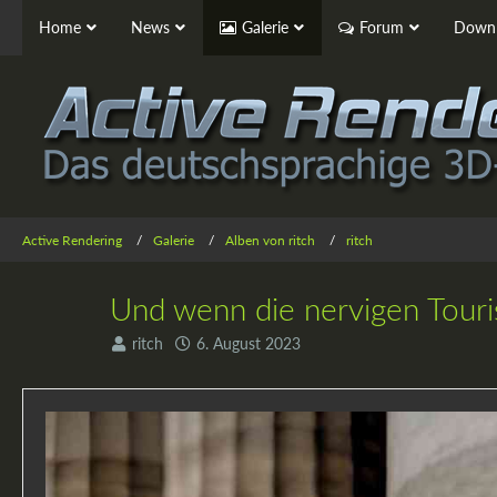
Home
News
Galerie
Forum
Downl
Active Rendering
Galerie
Alben von ritch
ritch
Und wenn die nervigen Touris
ritch
6. August 2023