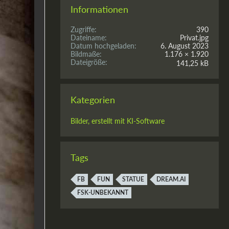
Informationen
Zugriffe
390
Dateiname
Privat.jpg
Datum hochgeladen
6. August 2023
Bildmaße
1.176 × 1.920
Dateigröße
141,25 kB
Kategorien
Bilder, erstellt mit KI-Software
Tags
FB
FUN
STATUE
DREAM.AI
FSK-UNBEKANNT