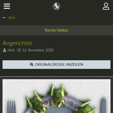
ritch
Angerichtet
ritch
12. November 2020
ORIGINALGRÖSSE ANZEIGEN