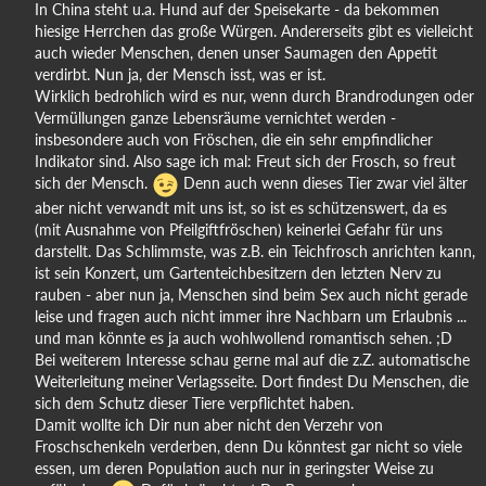
In China steht u.a. Hund auf der Speisekarte - da bekommen
hiesige Herrchen das große Würgen. Andererseits gibt es vielleicht
auch wieder Menschen, denen unser Saumagen den Appetit
verdirbt. Nun ja, der Mensch isst, was er ist.
Wirklich bedrohlich wird es nur, wenn durch Brandrodungen oder
Vermüllungen ganze Lebensräume vernichtet werden -
insbesondere auch von Fröschen, die ein sehr empfindlicher
Indikator sind. Also sage ich mal: Freut sich der Frosch, so freut
sich der Mensch.
Denn auch wenn dieses Tier zwar viel älter
aber nicht verwandt mit uns ist, so ist es schützenswert, da es
(mit Ausnahme von Pfeilgiftfröschen) keinerlei Gefahr für uns
darstellt. Das Schlimmste, was z.B. ein Teichfrosch anrichten kann,
ist sein Konzert, um Gartenteichbesitzern den letzten Nerv zu
rauben - aber nun ja, Menschen sind beim Sex auch nicht gerade
leise und fragen auch nicht immer ihre Nachbarn um Erlaubnis ...
und man könnte es ja auch wohlwollend romantisch sehen. ;D
Bei weiterem Interesse schau gerne mal auf die z.Z. automatische
Weiterleitung meiner Verlagsseite. Dort findest Du Menschen, die
sich dem Schutz dieser Tiere verpflichtet haben.
Damit wollte ich Dir nun aber nicht den Verzehr von
Froschschenkeln verderben, denn Du könntest gar nicht so viele
essen, um deren Population auch nur in geringster Weise zu