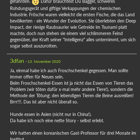
gefährden.
Dafür bräuchtest Du Bagger, schweres
Rohdungsgerät und giftige Verkappungen der chemischen
Industrie. Frösche waren vielleicht die ersten Fische, die das Land
bevölkerten - ein Wunder der Evolution. Sie überlebten den Deep
Impact, der riesige Raubsaurier wie Getreide im Tsunami platt
machte, doch nun stehen sie einem viel schlimmeren Feind
gegenüber, der Kraft seiner "Intelligenz" alles unternimmt, um sich
sogar selbst auszurotten.
3dfan
13. November 2020
Ja, einmal habe ich auch Froschschenkel gegessen. Man sollte
immer offen für Neues sein.
Beim Froschschenkel-Essen ist ja nicht das Essen von Tieren das
Problem (wir töten dafür x-mal mehr andere Tiere!), sondern die
Methode der Tötung: den lebendigen Tieren die Beine ausreißen!
Brrr!!!. Das ist aber nicht überall so.
Hunde essen in Asien (nicht nur in China!).
Da habe ich noch eine nette Story - selbst erlebt.
Wir hatten einen koreanischen Gast-Professor für drei Monate im
Institut.