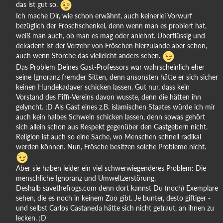
das ist gut so.
Ich mache Dir, wie schon erwähnt, auch keinerlei Vorwurf
bezüglich der Froschschenkel, denn wenn man es probiert hat,
weiß man auch, ob man es mag oder anlehnt. Überflüssig und
dekadent ist der Verzehr von Fröschen hierzulande aber schon,
auch wenn Storche das vielleicht anders sehen.
Das Problem Deines Gast-Professors war wahrscheinlich eher
seine Ignoranz fremder Sitten, denn ansonsten hätte er sich sicher
keinen Hundekadaver schicken lassen. Gut nur, dass kein
Vorstand des Fiffi-Vereins davon wusste, denn die hätten ihn
gelyncht. ;D Als Gast eines z.B. islamischen Staates würde ich mir
auch kein halbes Schwein schicken lassen, denn sowas gehört
sich allein schon aus Respekt gegenüber den Gastgebern nicht.
Religion ist auch so eine Sache, wo Menschen schnell radikal
werden können. Nun, Frösche besitzen solche Probleme nicht.
Aber sie haben leider ein viel schwerwiegenderes Problem: Die
menschliche Ignoranz und Umweltzerstörung.
Deshalb savethefrogs.com denn dort kannst Du (noch) Exemplare
sehen, die es noch in keinem Zoo gibt. Je bunter, desto giftiger -
und selbst Carlos Castaneda hätte sich nicht getraut, an ihnen zu
lecken. ;D