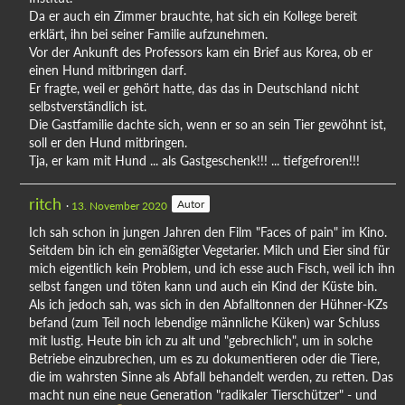
Da er auch ein Zimmer brauchte, hat sich ein Kollege bereit
erklärt, ihn bei seiner Familie aufzunehmen.
Vor der Ankunft des Professors kam ein Brief aus Korea, ob er
einen Hund mitbringen darf.
Er fragte, weil er gehört hatte, das das in Deutschland nicht
selbstverständlich ist.
Die Gastfamilie dachte sich, wenn er so an sein Tier gewöhnt ist,
soll er den Hund mitbringen.
Tja, er kam mit Hund ... als Gastgeschenk!!! ... tiefgefroren!!!
ritch
Autor
13. November 2020
Ich sah schon in jungen Jahren den Film "Faces of pain" im Kino.
Seitdem bin ich ein gemäßigter Vegetarier. Milch und Eier sind für
mich eigentlich kein Problem, und ich esse auch Fisch, weil ich ihn
selbst fangen und töten kann und auch ein Kind der Küste bin.
Als ich jedoch sah, was sich in den Abfalltonnen der Hühner-KZs
befand (zum Teil noch lebendige männliche Küken) war Schluss
mit lustig. Heute bin ich zu alt und "gebrechlich", um in solche
Betriebe einzubrechen, um es zu dokumentieren oder die Tiere,
die im wahrsten Sinne als Abfall behandelt werden, zu retten. Das
macht nun eine neue Generation "radikaler Tierschützer" - und