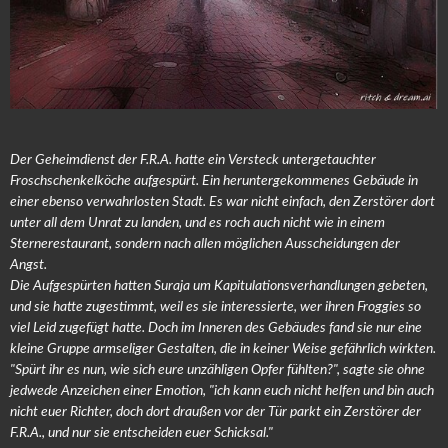
Der Geheimdienst der F.R.A. hatte ein Versteck untergetauchter
Froschschenkelköche aufgespürt. Ein heruntergekommenes Gebäude in
einer ebenso verwahrlosten Stadt. Es war nicht einfach, den Zerstörer dort
unter all dem Unrat zu landen, und es roch auch nicht wie in einem
Sternerestaurant, sondern nach allen möglichen Ausscheidungen der
Angst.
Die Aufgespürten hatten Suraja um Kapitulationsverhandlungen gebeten,
und sie hatte zugestimmt, weil es sie interessierte, wer ihren Froggies so
viel Leid zugefügt hatte. Doch im Inneren des Gebäudes fand sie nur eine
kleine Gruppe armseliger Gestalten, die in keiner Weise gefährlich wirkten.
"Spürt ihr es nun, wie sich eure unzähligen Opfer fühlten?", sagte sie ohne
jedwede Anzeichen einer Emotion, "ich kann euch nicht helfen und bin auch
nicht euer Richter, doch dort draußen vor der Tür parkt ein Zerstörer der
F.R.A., und nur sie entscheiden euer Schicksal."