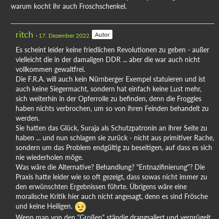
warum kocht ihr auch Froschschenkel.
ritch
Autor
17. Dezember 2022
Es scheint leider keine friedlichen Revolutionen zu geben - außer
vielleicht die in der damaligen DDR ... aber die war auch nicht
vollkommen gewaltfrei.
Die F.R.A. will auch kein Nürnberger Exempel statuieren und ist
auch keine Siegermacht, sondern hat einfach keine Lust mehr,
sich weiterhin in der Opferrolle zu befinden, denn die Froggies
haben nichts verbrochen, um so von ihren Feinden behandelt zu
werden.
Sie hatten das Glück, Suraja als Schutzpatronin an ihrer Seite zu
haben ... und nun schlagen sie zurück - nicht aus primitiver Rache,
sondern um das Problem endgültig zu beseitigen, auf dass es sich
nie wiederholen möge.
Was wäre die Alternative? Behandlung? "Entnazifinierung"? Die
Praxis hatte leider wie so oft gezeigt, dass sowas nicht immer zu
den erwünschten Ergebnissen führte. Übrigens wäre eine
moralische Kritik hier auch nicht angesagt, denn es sind Frösche
und keine Heiligen.
Wenn man von den "Großen" ständig drangsaliert und verprügelt