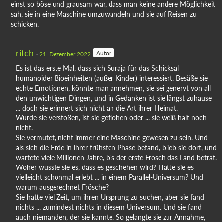
einst so böse und grausam war, dass man keine andere Möglichkeit
sah, sie in eine Maschine umzuwandeln und sie auf Reisen zu
schicken.
ritch
Autor
21. Dezember 2022
Es ist das erste Mal, dass sich Suraja für das Schicksal
humanoider Bioeinheiten (außer Kinder) interessiert. Besäße sie
echte Emotionen, könnte man annehmen, sie sei genervt von all
den unwichtigen Dingen, und in Gedanken ist sie längst zuhause
... doch sie erinnert sich nicht an die Art ihrer Heimat.
Wurde sie verstoßen, ist sie geflohen oder ... sie weiß halt noch
nicht.
Sie vermutet, nicht immer eine Maschine gewesen zu sein. Und
als sich die Erde in ihrer frühsten Phase befand, blieb sie dort, und
wartete viele Millionen Jahre, bis der erste Frosch das Land betrat.
Woher wusste sie es, dass es geschehen wird? Hatte sie es
vielleicht schonmal erlebt ... in einem Parallel-Universum? Und
warum ausgerechnet Frösche?
Sie hatte viel Zeit, um ihren Ursprung zu suchen, aber sie fand
nichts ... zumindest nichts in diesem Universum. Und sie fand
auch niemanden, der sie kannte. So gelangte sie zur Annahme,