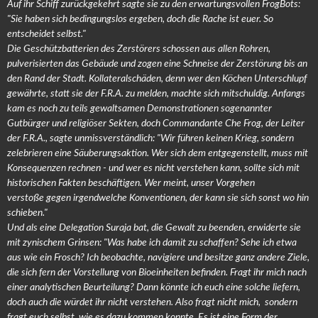
Auf ihr Schiff zurückgekehrt sagte sie zu den erwartungsvollen FrogBots:
"Sie haben sich bedingungslos ergeben, doch die Rache ist euer. So
entscheidet selbst."
Die Geschützbatterien des Zerstörers schossen aus allen Rohren,
pulverisierten das Gebäude und zogen eine Schneise der Zerstörung bis an
den Rand der Stadt. Kollateralschäden, denn wer den Köchen Unterschlupf
gewährte, statt sie der F.R.A. zu melden, machte sich mitschuldig. Anfangs
kam es noch zu teils gewaltsamen Demonstrationen sogenannter
Gutbürger und religiöser Sekten, doch Commandante Che Frog, der Leiter
der F.R.A., sagte unmissverständlich: "Wir führen keinen Krieg, sondern
zelebrieren eine Säuberungsaktion. Wer sich dem entgegenstellt, muss mit
Konsequenzen rechnen - und wer es nicht verstehen kann, sollte sich mit
historischen Fakten beschäftigen. Wer meint, unser Vorgehen
verstoße gegen irgendwelche Konventionen, der kann sie sich sonst wo hin
schieben."
Und als eine Delegation Suraja bat, die Gewalt zu beenden, erwiderte sie
mit zynischem Grinsen: "Was habe ich damit zu schaffen? Sehe ich etwa
aus wie ein Frosch? Ich beobachte, navigiere und besitze ganz andere Ziele,
die sich fern der Vorstellung von Bioeinheiten befinden. Fragt ihr mich nach
einer analytischen Beurteilung? Dann könnte ich euch eine solche liefern,
doch auch die würdet ihr nicht verstehen. Also fragt nicht mich, sondern
fragt euch selbst, wie es dazu kommen konnte. Es ist eine Form der