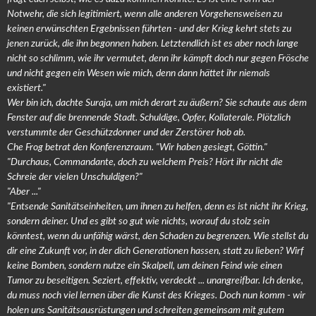
Notwehr, die sich legitimiert, wenn alle anderen Vorgehensweisen zu
keinen erwünschten Ergebnissen führten - und der Krieg kehrt stets zu
jenen zurück, die ihn begonnen haben. Letztendlich ist es aber noch lange
nicht so schlimm, wie ihr vermutet, denn ihr kämpft doch nur gegen Frösche
und nicht gegen ein Wesen wie mich, denn dann hättet ihr niemals
existiert."
Wer bin ich, dachte Suraja, um mich derart zu äußern? Sie schaute aus dem
Fenster auf die brennende Stadt. Schuldige, Opfer, Kollaterale. Plötzlich
verstummte der Geschützdonner und der Zerstörer hob ab.
Che Frog betrat den Konferenzraum. "Wir haben gesiegt, Göttin."
"Durchaus, Commandante, doch zu welchem Preis? Hört ihr nicht die
Schreie der vielen Unschuldigen?"
"Aber ..."
"Entsende Sanitätseinheiten, um ihnen zu helfen, denn es ist nicht ihr Krieg,
sondern deiner. Und es gibt so gut wie nichts, worauf du stolz sein
könntest, wenn du unfähig wärst, den Schaden zu begrenzen. Wie stellst du
dir eine Zukunft vor, in der dich Generationen hassen, statt zu lieben? Wirf
keine Bomben, sondern nutze ein Skalpell, um deinen Feind wie einen
Tumor zu beseitigen. Seziert, effektiv, verdeckt ... unangreifbar. Ich denke,
du muss noch viel lernen über die Kunst des Krieges. Doch nun komm - wir
holen uns Sanitätsausrüstungen und schreiten gemeinsam mit gutem